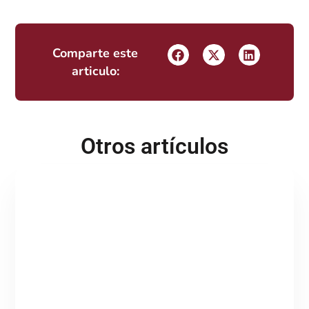
Comparte este
articulo:
Otros artículos
Del BPO al IPO: la evolución hacia procesos
inteligentes
Tabla de contenidos ¿Y si el BPO ya no debería llamarse
BPO? Hace unos días me hice una pregunta que no he podido
sacar de
Continuar leyendo