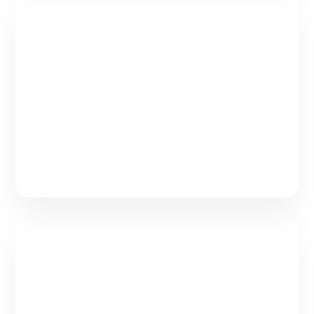
Outsourcing de Nómina: Solución Estratégica en
Gestión de Talento
Tabla de contenidos Outsourcing de nómina: una solución
estratégica dentro de la gestión integral del talento El
outsourcing de nómina es la delegación de la
Continuar leyendo
Empresas de Reclutamiento de Personal: Cómo Elegir
un Aliado de Talento
Tabla de contenidos Empresas de reclutamiento de personal:
cómo elegir un aliado para atraer y fidelizar talento Las
empresas de reclutamiento de personal son organizaciones