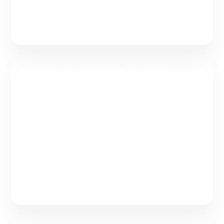
Soluciones BPO para Empresas: Qué Proceso
Tercerizar y Cuándo
Tabla de contenidos Soluciones BPO para empresas: qué
procesos tercerizar según el reto de tu operación Las
soluciones BPO para empresas son modelos operativos que
Continuar leyendo