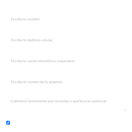
Nombre
Teléfono celular
Correo electrónico corporativo
Empresa
Describe tu desafío operativo
Acepto la
Política de Tratamiento de Datos
y el
Aviso de Privacidad.