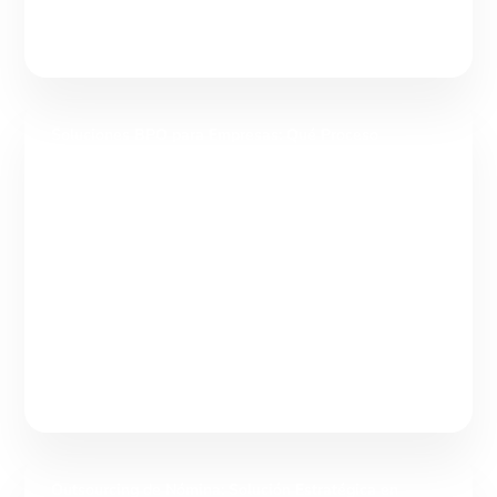
Soluciones BPO para Empresas: Qué Proceso
Tercerizar y Cuándo
Tabla de contenidos Soluciones BPO para empresas: qué
procesos tercerizar según el reto de tu operación Las
soluciones BPO para empresas son modelos operativos que
Continuar leyendo
Outsourcing de Nómina: Solución Estratégica en