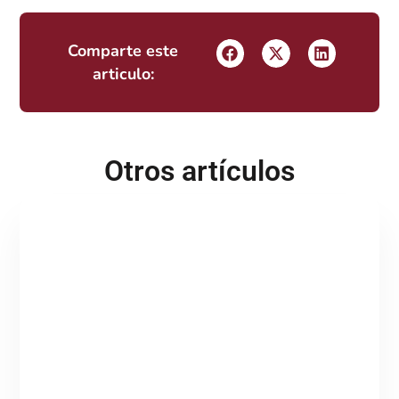
Comparte este
articulo:
Otros artículos
Del BPO al IPO: la evolución hacia procesos
inteligentes
Tabla de contenidos ¿Y si el BPO ya no debería llamarse
BPO? Hace unos días me hice una pregunta que no he podido
sacar de
Continuar leyendo