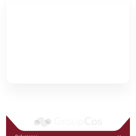
Empresas de Reclutamiento de Personal: Cómo Elegir
un Aliado de Talento
Tabla de contenidos Empresas de reclutamiento de personal:
cómo elegir un aliado para atraer y fidelizar talento Las
empresas de reclutamiento de personal son organizaciones
Continuar leyendo