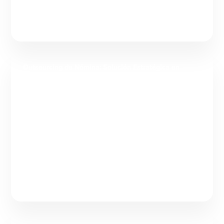
Outsourcing de Nómina: Solución Estratégica en
Gestión de Talento
Tabla de contenidos Outsourcing de nómina: una solución
estratégica dentro de la gestión integral del talento El
outsourcing de nómina es la delegación de la
Continuar leyendo